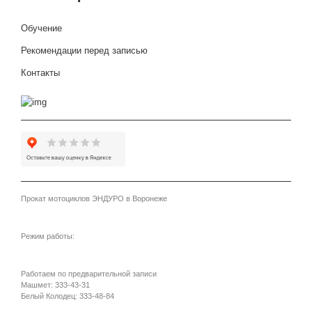
Обучение
Рекомендации перед записью
Контакты
Прокат мотоциклов ЭНДУРО в Воронеже
www.pitride.ru
Режим работы:
E-mail: info@pitride.ru
Работаем по предварительной записи
Машмет:
333-43-31
Белый Колодец:
333-48-84